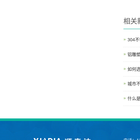
相关
304
铝雕
如何
城市
什么