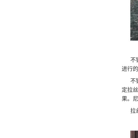
不
进行
不
定拉
果。
拉