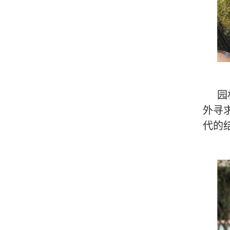
园
外寻
代的